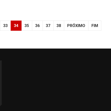
33
34
35
36
37
38
PRÓXIMO
FIM