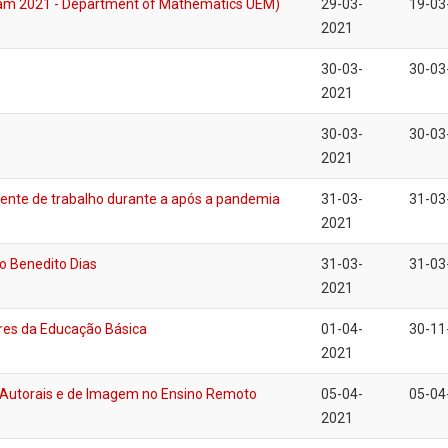
m 2021 - Department of Mathematics UEM)
29-03-
19-03
2021
30-03-
30-03
2021
30-03-
30-03
2021
biente de trabalho durante a após a pandemia
31-03-
31-03
2021
do Benedito Dias
31-03-
31-03
2021
ores da Educação Básica
01-04-
30-11
2021
os Autorais e de Imagem no Ensino Remoto
05-04-
05-04
2021