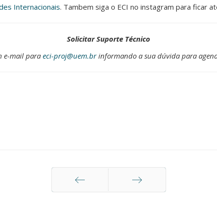
des Internacionais
. Tambem siga o ECI no instagram para ficar a
Solicitar Suporte Técnico
m e-mail para
eci-proj@uem.br
informando a sua dúvida para agen
Anterior
Próximo